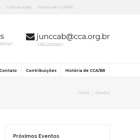
o
Contribuições
História de CCA/BR
s
junccab@cca.org.br
róxima
Fale Conosco
Contato
Contribuições
História de CCA/BR
Home
Estados
Próximos Eventos