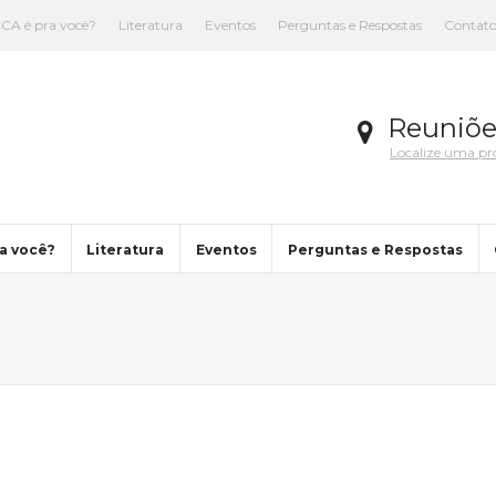
CA é pra você?
Literatura
Eventos
Perguntas e Respostas
Contat
Reuniõe
Localize uma p
a você?
Literatura
Eventos
Perguntas e Respostas
You are here: