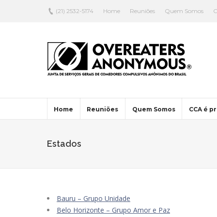
(21) 2532-5174
Home
Reuniões
Quem Somos
C
Home
Reuniões
Quem Somos
CCA é pr
Estados
Bauru – Grupo Unidade
Belo Horizonte – Grupo Amor e Paz